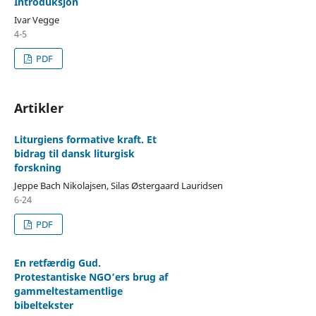
Introduksjon
Ivar Vegge
4-5
PDF
Artikler
Liturgiens formative kraft. Et
bidrag til dansk liturgisk
forskning
Jeppe Bach Nikolajsen, Silas Østergaard Lauridsen
6-24
PDF
En retfærdig Gud.
Protestantiske NGO’ers brug af
gammeltestamentlige
bibeltekster