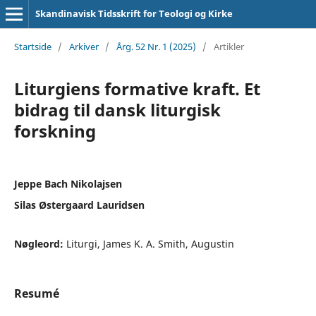
Skandinavisk Tidsskrift for Teologi og Kirke
Startside
/
Arkiver
/
Årg. 52 Nr. 1 (2025)
/
Artikler
Liturgiens formative kraft. Et
bidrag til dansk liturgisk
forskning
Jeppe Bach Nikolajsen
Silas Østergaard Lauridsen
Nøgleord:
Liturgi, James K. A. Smith, Augustin
Resumé