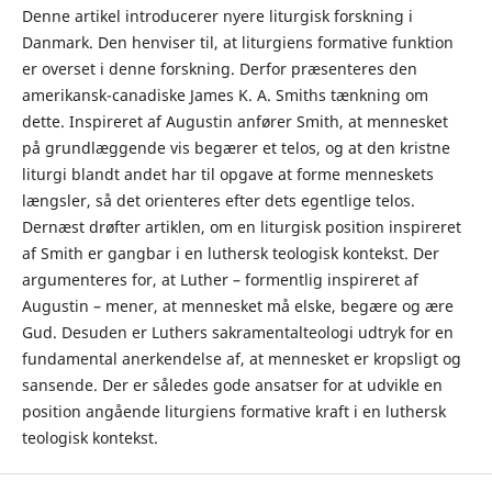
Denne artikel introducerer nyere liturgisk forskning i
Danmark. Den henviser til, at liturgiens formative funktion
er overset i denne forskning. Derfor præsenteres den
amerikansk-canadiske James K. A. Smiths tænkning om
dette. Inspireret af Augustin anfører Smith, at mennesket
på grundlæggende vis begærer et telos, og at den kristne
liturgi blandt andet har til opgave at forme menneskets
længsler, så det orienteres efter dets egentlige telos.
Dernæst drøfter artiklen, om en liturgisk position inspireret
af Smith er gangbar i en luthersk teologisk kontekst. Der
argumenteres for, at Luther – formentlig inspireret af
Augustin – mener, at mennesket må elske, begære og ære
Gud. Desuden er Luthers sakramentalteologi udtryk for en
fundamental anerkendelse af, at mennesket er kropsligt og
sansende. Der er således gode ansatser for at udvikle en
position angående liturgiens formative kraft i en luthersk
teologisk kontekst.