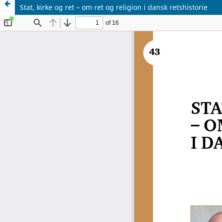
Stat, kirke og ret – om ret og religion i dansk retshistorie