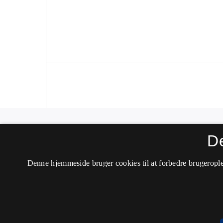
Sprog i Norden
D
ISSN 0108-8270 (Trykt)
Denne hjemmeside bruger cookies til at forbedre brugerople
ISSN 2246-1701 (Online)
Tilgængelighedserklæring