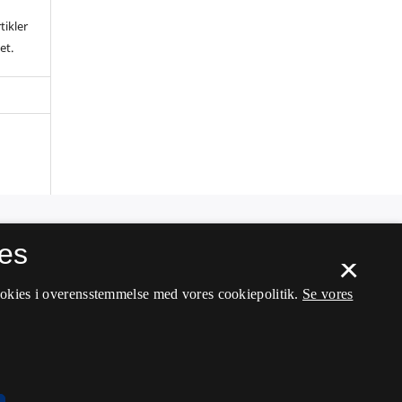
tikler
et.
es
×
ookies i overensstemmelse med vores cookiepolitik.
Se vores