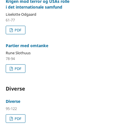
Krigen mod terror og USAs rolle
i det internationale samfund
Liselotte Odgaard
61-77
PDF
Partier med omtanke
Rune Slothuus
78-94
PDF
Diverse
Diverse
95-122
PDF