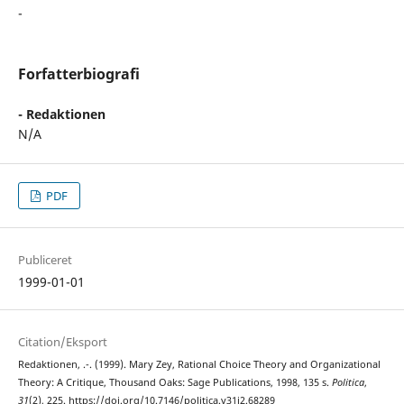
-
Forfatterbiografi
- Redaktionen
N/A
PDF
Publiceret
1999-01-01
Citation/Eksport
Redaktionen, .-. (1999). Mary Zey, Rational Choice Theory and Organizational
Theory: A Critique, Thousand Oaks: Sage Publications, 1998, 135 s.
Politica
,
31
(2), 225. https://doi.org/10.7146/politica.v31i2.68289