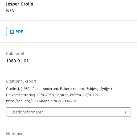
Jesper Grolin
N/A
PDF
Publiceret
1980-01-01
Citation/Eksport
Grolin, J. (1980). Peder Andersen, Fiskeriøkonomi, Esbjerg: Sydjysk
Universitetsforlag, 1979, 298 s. 98,50 kr.
Politica
,
12
(3), 129.
https://doi.org/10.7146/politica.v12i3.67268
Citationsformater
Nummer