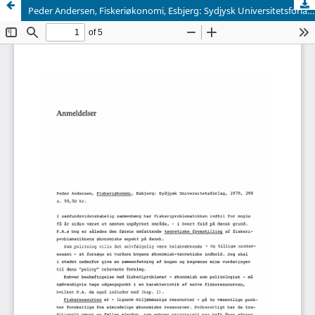
Peder Andersen, Fiskeriøkonomi, Esbjerg: Sydjysk Universitetsforlag, 1979, 298 s. 98,50 kr.