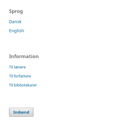
Sprog
Dansk
English
Information
Til læsere
Til forfattere
Til bibliotekarer
Indsend