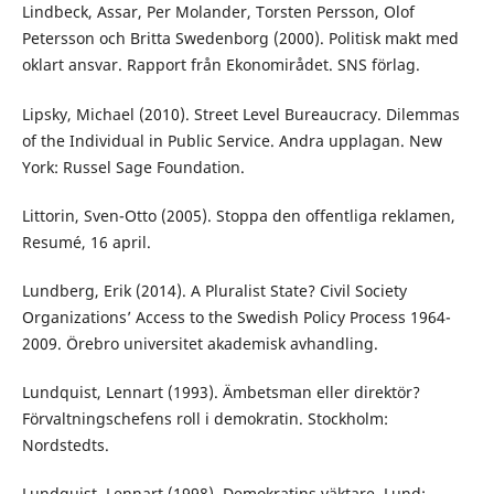
Lindbeck, Assar, Per Molander, Torsten Persson, Olof
Petersson och Britta Swedenborg (2000). Politisk makt med
oklart ansvar. Rapport från Ekonomirådet. SNS förlag.
Lipsky, Michael (2010). Street Level Bureaucracy. Dilemmas
of the Individual in Public Service. Andra upplagan. New
York: Russel Sage Foundation.
Littorin, Sven-Otto (2005). Stoppa den offentliga reklamen,
Resumé, 16 april.
Lundberg, Erik (2014). A Pluralist State? Civil Society
Organizations’ Access to the Swedish Policy Process 1964-
2009. Örebro universitet akademisk avhandling.
Lundquist, Lennart (1993). Ämbetsman eller direktör?
Förvaltningschefens roll i demokratin. Stockholm:
Nordstedts.
Lundquist, Lennart (1998). Demokratins väktare. Lund: