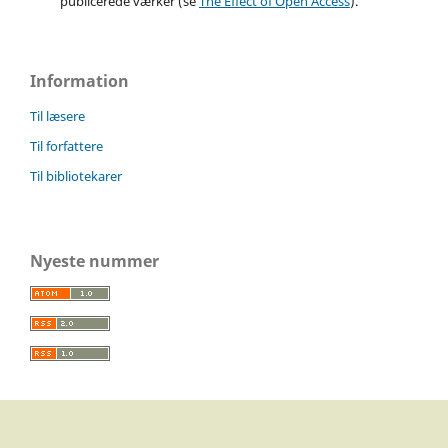
publicerede værker (se
The Effect of Open Access
).
Information
Til læsere
Til forfattere
Til bibliotekarer
Nyeste nummer