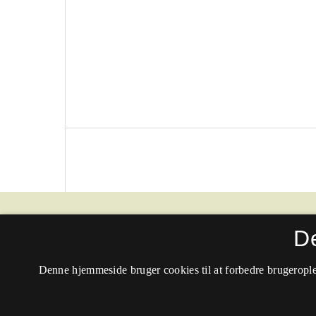
Passage - Tidsskrift for litteratur og kritik
D
ISSN 0901-8883 (Trykt)
Denne hjemmeside bruger cookies til at forbedre brugerople
ISSN 1904-7797 (Online)
Tilgængelighedserklæring