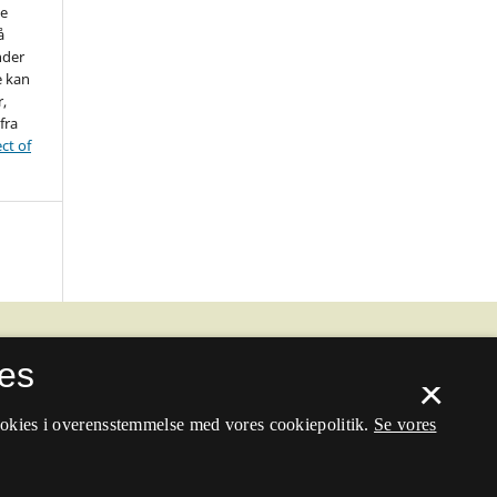
ne
å
nder
e kan
r,
fra
ct of
es
×
ookies i overensstemmelse med vores cookiepolitik.
Se vores