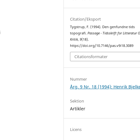
Citation/Eksport
Tygstrup, F. (1994). Den genfundne tids
i
topografi.
Passage - Tidsskrift for Litteratur 
Kritik
,
9
(18).
https://doi.org/10.7146/pas.v9i18.3089
Citationsformater
Nummer
Årg. 9 Nr. 18 (1994): Henrik Bjelk
Sektion
Artikler
Licens