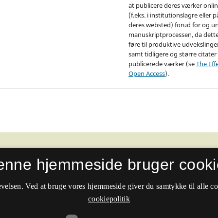
at publicere deres værker onli
(f.eks. i institutionslagre eller p
deres websted) forud for og u
manuskriptprocessen, da dett
føre til produktive udvekslinge
samt tidligere og større citater 
publicerede værker (se
The Effe
Open Access
).
enne hjemmeside bruger cooki
velsen. Ved at bruge vores hjemmeside giver du samtykke til alle c
cookiepolitik