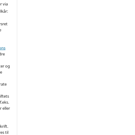
r via
lkår:
vsret
e
ons
dre
ter og
de
rate
iftets
f.eks.
r eller
rift.
es til