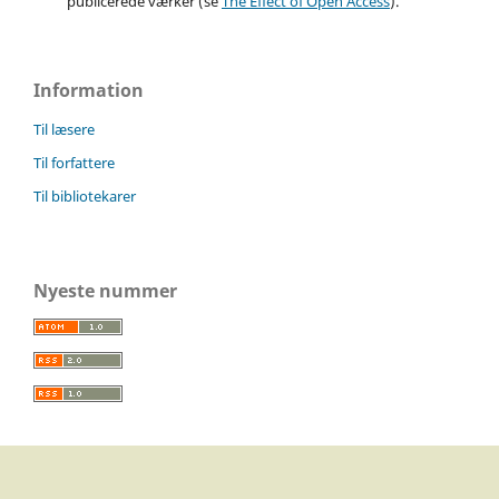
publicerede værker (se
The Effect of Open Access
).
Information
Til læsere
Til forfattere
Til bibliotekarer
Nyeste nummer