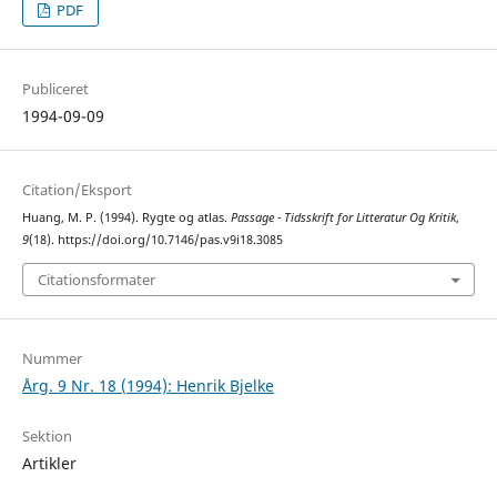
PDF
Publiceret
1994-09-09
Citation/Eksport
Huang, M. P. (1994). Rygte og atlas.
Passage - Tidsskrift for Litteratur Og Kritik
,
9
(18). https://doi.org/10.7146/pas.v9i18.3085
Citationsformater
Nummer
Årg. 9 Nr. 18 (1994): Henrik Bjelke
Sektion
Artikler