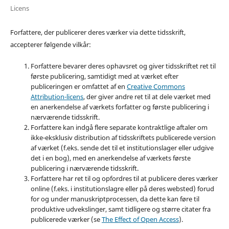
Licens
Forfattere, der publicerer deres værker via dette tidsskrift,
accepterer følgende vilkår:
Forfattere bevarer deres ophavsret og giver tidsskriftet ret til
første publicering, samtidigt med at værket efter
publiceringen er omfattet af en
Creative Commons
Attribution-licens
, der giver andre ret til at dele værket med
en anerkendelse af værkets forfatter og første publicering i
nærværende tidsskrift.
Forfattere kan indgå flere separate kontraktlige aftaler om
ikke-eksklusiv distribution af tidsskriftets publicerede version
af værket (f.eks. sende det til et institutionslager eller udgive
det i en bog), med en anerkendelse af værkets første
publicering i nærværende tidsskrift.
Forfattere har ret til og opfordres til at publicere deres værker
online (f.eks. i institutionslagre eller på deres websted) forud
for og under manuskriptprocessen, da dette kan føre til
produktive udvekslinger, samt tidligere og større citater fra
publicerede værker (se
The Effect of Open Access
).