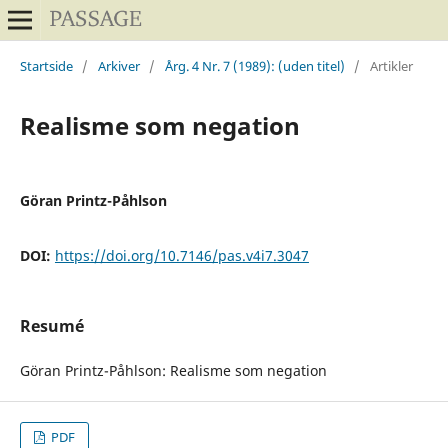
Startside
/
Arkiver
/
Årg. 4 Nr. 7 (1989): (uden titel)
/
Artikler
Realisme som negation
Göran Printz-Påhlson
DOI:
https://doi.org/10.7146/pas.v4i7.3047
Resumé
Göran Printz-Påhlson: Realisme som negation
PDF