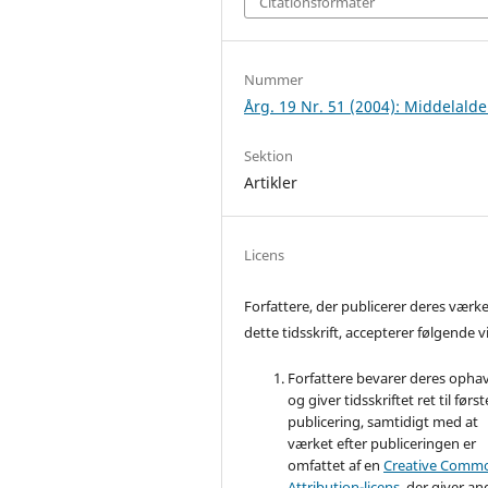
Citationsformater
Nummer
Årg. 19 Nr. 51 (2004): Middelalde
Sektion
Artikler
Licens
Forfattere, der publicerer deres værke
dette tidsskrift, accepterer følgende vi
Forfattere bevarer deres opha
og giver tidsskriftet ret til først
publicering, samtidigt med at
værket efter publiceringen er
omfattet af en
Creative Comm
Attribution-licens
, der giver an