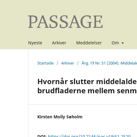
Nyeste
Arkiver
Meddelelser
Om
Startside
/
Arkiver
/
Årg. 19 Nr. 51 (2004): Middelal
Hvornår slutter middelalder
brudfladerne mellem senmi
Kirsten Molly Søholm
DOI:
https://doi.org/10.7146/pas.v19i51.2520