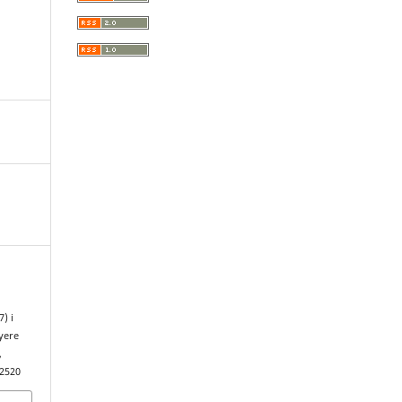
) i
yere
,
.2520