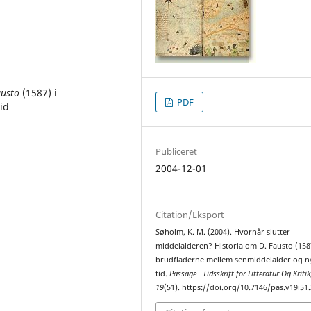
austo
(1587) i
PDF
id
Publiceret
2004-12-01
Citation/Eksport
Søholm, K. M. (2004). Hvornår slutter
middelalderen? Historia om D. Fausto (1587
brudfladerne mellem senmiddelalder og n
tid.
Passage - Tidsskrift for Litteratur Og Kritik
19
(51). https://doi.org/10.7146/pas.v19i51