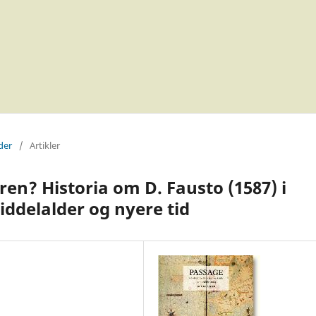
der
/
Artikler
en? Historia om D. Fausto (1587) i
ddelalder og nyere tid