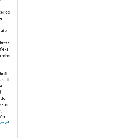
ter og
de
rate
iftets
f.eks.
r eller
rift.
es til
ne
å
nder
e kan
r,
fra
ct of