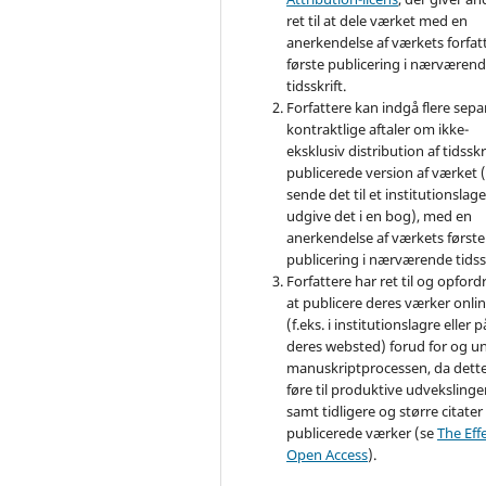
ret til at dele værket med en
anerkendelse af værkets forfat
første publicering i nærværen
tidsskrift.
Forfattere kan indgå flere sepa
kontraktlige aftaler om ikke-
eksklusiv distribution af tidsskr
publicerede version af værket (
sende det til et institutionslage
udgive det i en bog), med en
anerkendelse af værkets første
publicering i nærværende tidssk
Forfattere har ret til og opfordr
at publicere deres værker onli
(f.eks. i institutionslagre eller p
deres websted) forud for og u
manuskriptprocessen, da dett
føre til produktive udvekslinge
samt tidligere og større citater 
publicerede værker (se
The Effe
Open Access
).