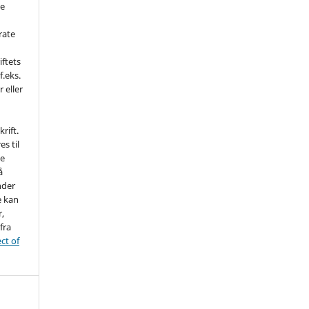
de
rate
iftets
f.eks.
r eller
rift.
es til
ne
å
nder
e kan
r,
fra
ct of