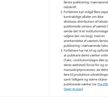
første publicering i nærværen
tidsskrift.
Forfattere kan indgå flere sepa
kontraktlige aftaler om ikke-
eksklusiv distribution af tidsskr
publicerede version af værket (
sende det til et institutionslage
udgive det i en bog), med en
anerkendelse af værkets første
publicering i nærværende tidssk
Forfattere har ret til og opfordr
at publicere deres værker onli
(f.eks. i institutionslagre eller p
deres websted) forud for og u
manuskriptprocessen, da dett
føre til produktive udvekslinge
samt tidligere og større citater 
publicerede værker (se
The Effe
Open Access
).