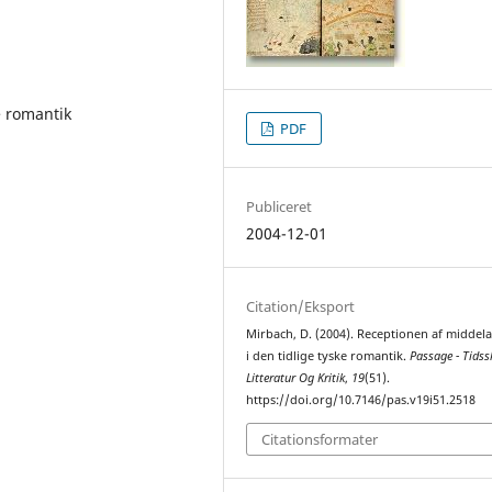
e romantik
PDF
Publiceret
2004-12-01
Citation/Eksport
Mirbach, D. (2004). Receptionen af middel
i den tidlige tyske romantik.
Passage - Tidssk
Litteratur Og Kritik
,
19
(51).
https://doi.org/10.7146/pas.v19i51.2518
Citationsformater