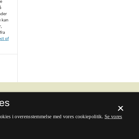
ne
å
nder
e kan
r,
fra
ct of
es
×
ookies i overensstemmelse med vores cookiepolitik.
Se vores