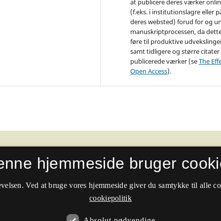
at publicere deres værker onli
(f.eks. i institutionslagre eller p
deres websted) forud for og u
manuskriptprocessen, da dett
føre til produktive udvekslinge
samt tidligere og større citater 
publicerede værker (se
The Effe
Open Access
).
enne hjemmeside bruger cooki
velsen. Ved at bruge vores hjemmeside giver du samtykke til alle c
cookiepolitik
Absolut nødvendige