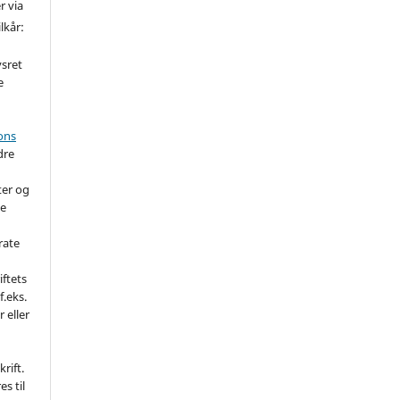
r via
lkår:
vsret
e
ons
dre
ter og
de
rate
iftets
f.eks.
r eller
rift.
es til