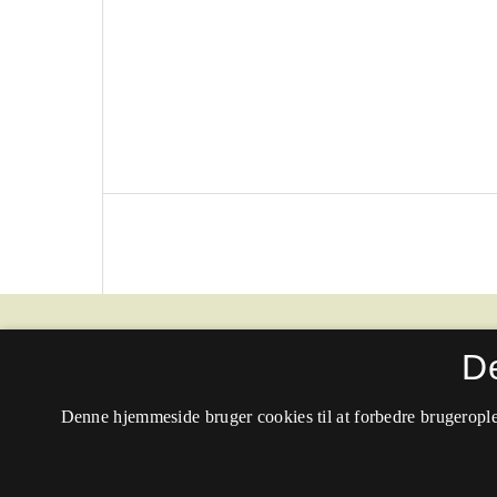
Passage - Tidsskrift for litteratur og kritik
D
ISSN 0901-8883 (Trykt)
Denne hjemmeside bruger cookies til at forbedre brugerople
ISSN 1904-7797 (Online)
Tilgængelighedserklæring