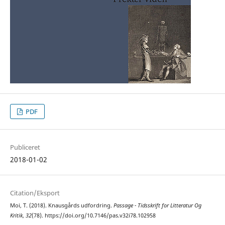
PDF
Publiceret
2018-01-02
Citation/Eksport
Moi, T. (2018). Knausgårds udfordring.
Passage - Tidsskrift for Litteratur Og
Kritik
,
32
(78). https://doi.org/10.7146/pas.v32i78.102958