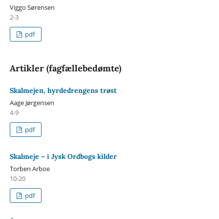
Viggo Sørensen
2-3
pdf
Artikler (fagfællebedømte)
Skalmejen, hyrdedrengens trøst
Aage Jørgensen
4-9
pdf
Skalmeje – i Jysk Ordbogs kilder
Torben Arboe
10-20
pdf