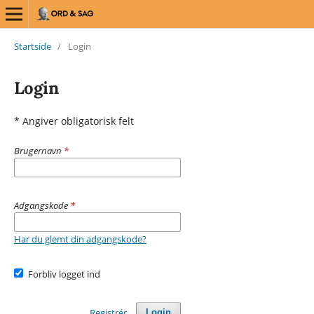
Startside
/
Login
Login
* Angiver obligatorisk felt
Brugernavn
*
Adgangskode
*
Har du glemt din adgangskode?
Forbliv logget ind
Registrér
Login