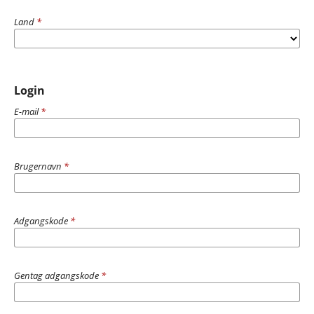
Land
*
Login
E-mail
*
Brugernavn
*
Adgangskode
*
Gentag adgangskode
*