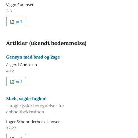
Viggo Sørensen
2-3
pdf
Artikler (ukendt bedømmelse)
Gensyn med brød og kage
Asgerd Gudiksen
4-12
pdf
Mæh, sagde fuglen!
- nogle jyske betegnelser for
dobbeltbekkasinen
Inger Schoonderbeek Hansen
17-27