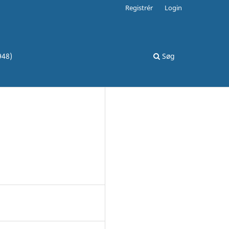
Registrér
Login
948)
Søg