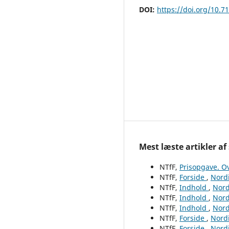
DOI:
https://doi.org/10.7
Mest læste artikler af
NTfF,
Prisopgave. O
NTfF,
Forside
,
Nordi
NTfF,
Indhold
,
Nord
NTfF,
Indhold
,
Nord
NTfF,
Indhold
,
Nord
NTfF,
Forside
,
Nordi
NTfF,
Forside
,
Nordi