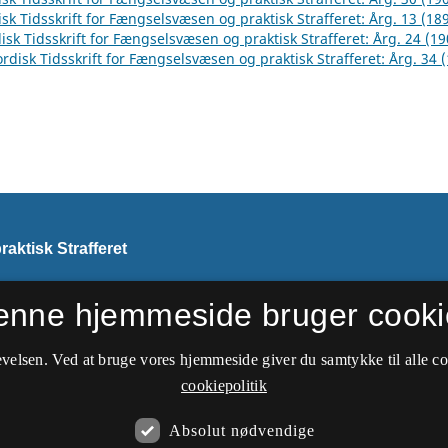
sk Tidsskrift for Fængselsvæsen og praktisk Strafferet: Årg. 13 (18
isk Tidsskrift for Fængselsvæsen og praktisk Strafferet: Årg. 24 (19
rdisk Tidsskrift for Fængselsvæsen og praktisk Strafferet: Årg. 34 
aktisk Strafferet
enne hjemmeside bruger cooki
i 1913 navn til
Nordisk
velsen. Ved at bruge vores hjemmeside giver du samtykke til alle c
cookiepolitik
Absolut nødvendige