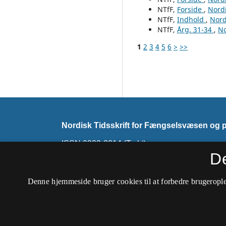
NTfF,
Forside
,
Nordi
NTfF,
Indhold
,
Nord
NTfF,
Årg. 31-34
,
No
1
2
3
4
5
6
>
>>
Nordisk Tidsskrift for Fængselsvæsen og pr
ISSN 0909-3214 (Trykt)
ISSN 2794-7858 (Online)
D
Tidsskriftet udkommer ikke mere. Det skiftede 
Denne hjemmeside bruger cookies til at forbedre brugerople
Tidsskrift for Strafferet
.
Tilgængelighedserklæring