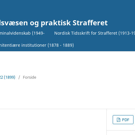
lsvæsen og praktisk Strafferet
iminalvidenskab (1949-
Nordisk Tidsskrift for Strafferet (1913-1
itentiære institutioner (1878 - 1889)
22 (1899)
/
Forside
PDF