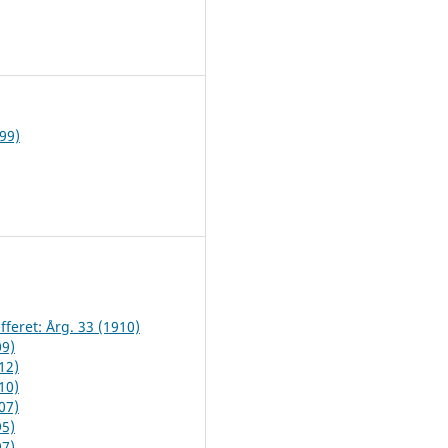
1
99)
fferet: Årg. 33 (1910)
09)
12)
10)
07)
95)
07)