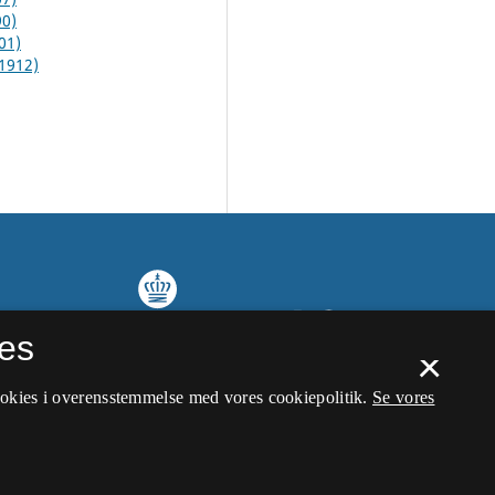
90)
01)
(1912)
es
×
ookies i overensstemmelse med vores cookiepolitik.
Se vores