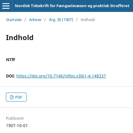
Nordisk Tidsskrift for Fængselsvæsen og praktisk Strafferet
Startside
/
Arkiver
/
Årg. 30 (1907)
/
Indhold
Indhold
NTfF
DOI:
https://doi.org/10.7146/ntfps.v30i1-4.148337
PDF
Publiceret
1907-10-01