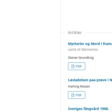
Artikler
Mytterier og Mord i fran
samt et Memento.
Stener Grundtvig
PDF
Løsladelsen paa prøve i 
Hartvig Nissen
PDF
Sveriges fångvård 1908.