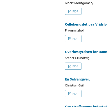
Albert Montgomery
PDF
Cellefængslet paa Vridslø
F. Ammitzbøll
PDF
Overbestyrelsen for Da
Stener Grundtvig
PDF
En Selvangiver.
Christian Geill
PDF
Om straffangers fødested