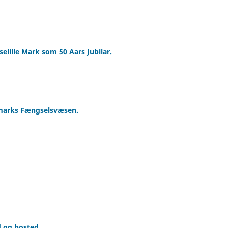
selille Mark som 50 Aars Jubilar.
nmarks Fængselsvæsen.
 og bosted.