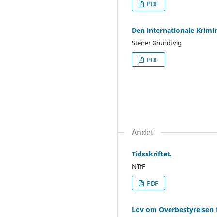
PDF
Den internationale Krimin
Stener Grundtvig
PDF
Andet
Tidsskriftet.
NTfF
PDF
Lov om Overbestyrelsen f