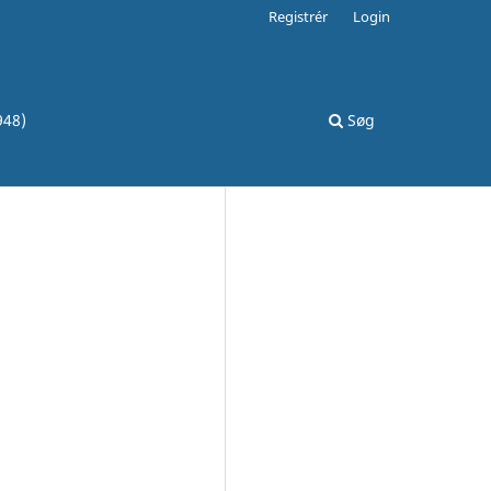
Registrér
Login
948)
Søg