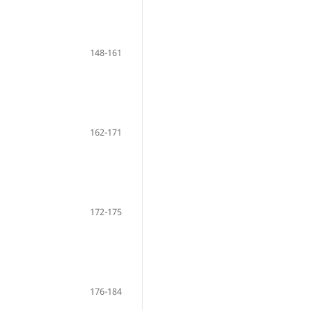
148-161
162-171
172-175
176-184