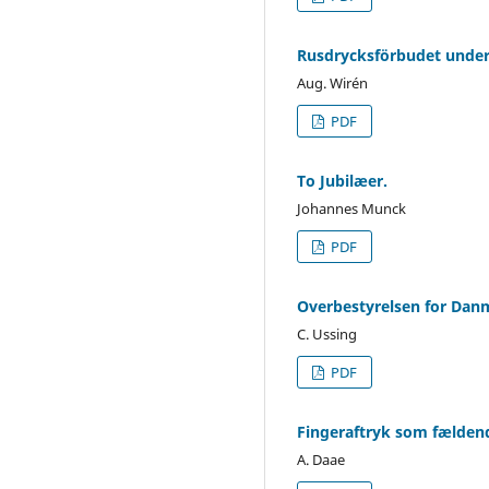
Rusdrycksförbudet under 
Aug. Wirén
PDF
To Jubilæer.
Johannes Munck
PDF
Overbestyrelsen for Da
C. Ussing
PDF
Fingeraftryk som fælden
A. Daae