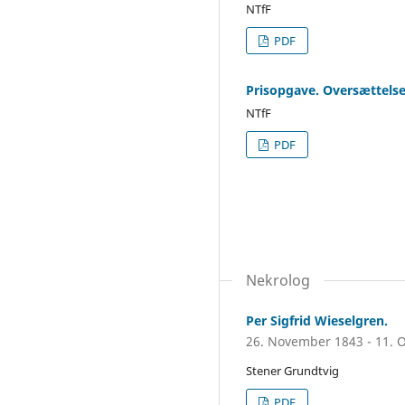
NTfF
PDF
Prisopgave. Oversættelse
NTfF
PDF
Nekrolog
Per Sigfrid Wieselgren.
26. November 1843 - 11. 
Stener Grundtvig
PDF