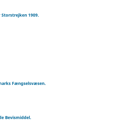
Storstrejken 1909.
nmarks Fængselsvæsen.
de Bevismiddel.