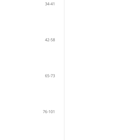
34-41
42-58
65-73
76-101