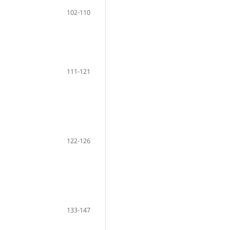
102-110
111-121
122-126
133-147