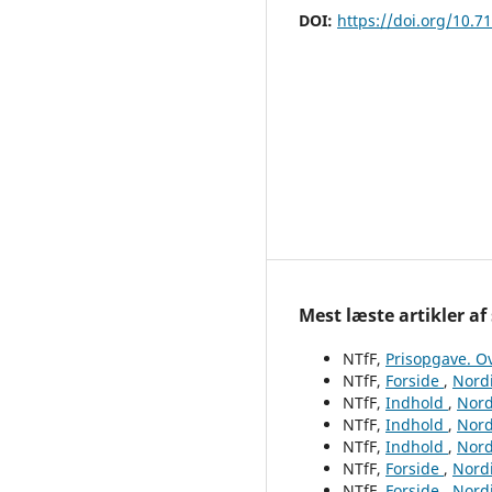
DOI:
https://doi.org/10.7
Mest læste artikler af
NTfF,
Prisopgave. O
NTfF,
Forside
,
Nordi
NTfF,
Indhold
,
Nord
NTfF,
Indhold
,
Nord
NTfF,
Indhold
,
Nord
NTfF,
Forside
,
Nordi
NTfF,
Forside
,
Nordi