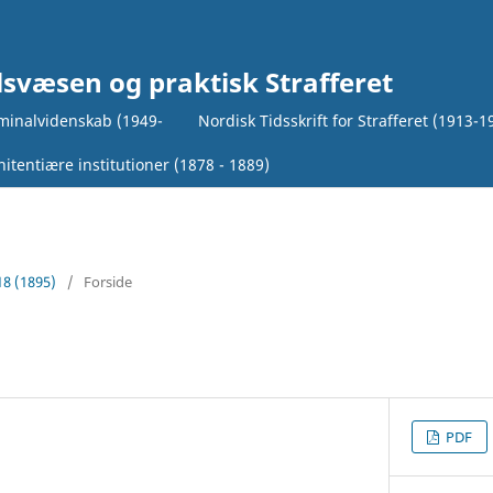
lsvæsen og praktisk Strafferet
iminalvidenskab (1949-
Nordisk Tidsskrift for Strafferet (1913-1
itentiære institutioner (1878 - 1889)
18 (1895)
/
Forside
PDF