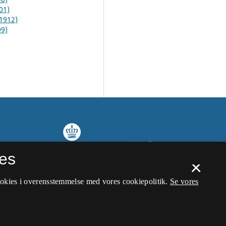
01)
(1912)
99)
es
×
ookies i overensstemmelse med vores cookiepolitik.
Se vores