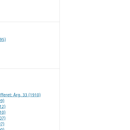
1
95)
fferet: Årg. 33 (1910)
09)
12)
10)
07)
07)
90)