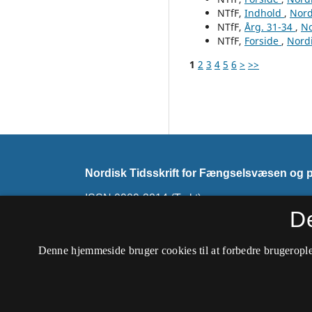
NTfF,
Indhold
,
Nord
NTfF,
Årg. 31-34
,
No
NTfF,
Forside
,
Nordi
1
2
3
4
5
6
>
>>
Nordisk Tidsskrift for Fængselsvæsen og pr
ISSN 0909-3214 (Trykt)
ISSN 2794-7858 (Online)
D
Tidsskriftet udkommer ikke mere. Det skiftede 
Denne hjemmeside bruger cookies til at forbedre brugerople
Tidsskrift for Strafferet
.
Tilgængelighedserklæring