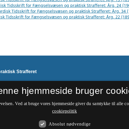
isk Tidsskrift for Fængselsvæsen og praktisk Strafferet: Årg. 24 (19
rdisk Tidsskrift for Fængselsvæsen og praktisk Strafferet: Årg. 34 
sk Tidsskrift for Fængselsvæsen og praktisk Strafferet: Årg. 22 (18
aktisk Strafferet
enne hjemmeside bruger cooki
i 1913 navn til
Nordisk
velsen. Ved at bruge vores hjemmeside giver du samtykke til alle c
cookiepolitik
Absolut nødvendige