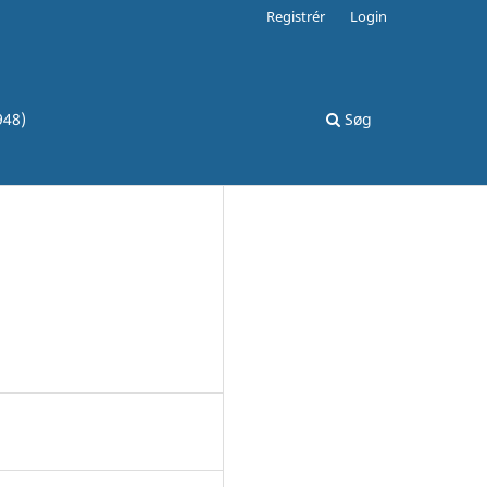
Registrér
Login
948)
Søg