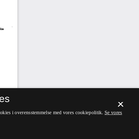
es
×
ookies i overensstemmelse med vores cookiepolitik.
Se vores