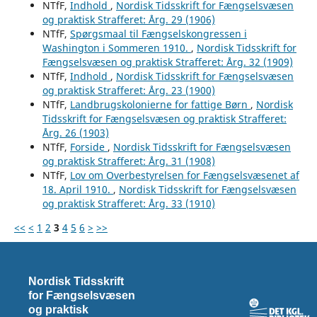
NTfF,
Indhold
,
Nordisk Tidsskrift for Fængselsvæsen
og praktisk Strafferet: Årg. 29 (1906)
NTfF,
Spørgsmaal til Fængselskongressen i
Washington i Sommeren 1910.
,
Nordisk Tidsskrift for
Fængselsvæsen og praktisk Strafferet: Årg. 32 (1909)
NTfF,
Indhold
,
Nordisk Tidsskrift for Fængselsvæsen
og praktisk Strafferet: Årg. 23 (1900)
NTfF,
Landbrugskolonierne for fattige Børn
,
Nordisk
Tidsskrift for Fængselsvæsen og praktisk Strafferet:
Årg. 26 (1903)
NTfF,
Forside
,
Nordisk Tidsskrift for Fængselsvæsen
og praktisk Strafferet: Årg. 31 (1908)
NTfF,
Lov om Overbestyrelsen for Fængselsvæsenet af
18. April 1910.
,
Nordisk Tidsskrift for Fængselsvæsen
og praktisk Strafferet: Årg. 33 (1910)
<<
<
1
2
3
4
5
6
>
>>
Nordisk Tidsskrift
for Fængselsvæsen
og praktisk