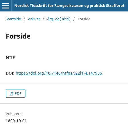
Nordisk Tidsskrift for Fængselsvæsen og praktisk Strafferet
Startside
/
Arkiver
/
Årg. 22 (1899)
/
Forside
Forside
NTfF
DOI:
https://doi.org/10.7146/ntfps.v22i1-4.147956
PDF
Publiceret
1899-10-01