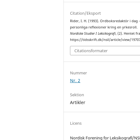
Citation/Eksport
Rider, I. H. (1993). Ordboksredaktör i dag 
personliga reflexioner kring en yrkesroll.
Nordiske Studier I Leksikografi
, (2). Hentet fr
https://tidsskrift.dk/nsil/article/view/1970
Citationsformater
Nummer
Nr. 2
Sektion
Artikler
Licens
Nordisk Forening for Leksikografi/NS