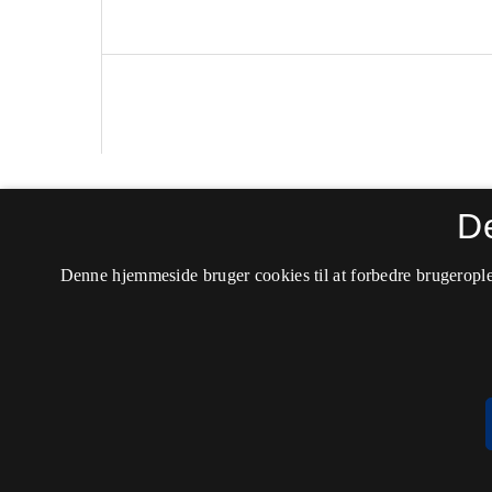
Nordiske Studier i Leksikografi
D
ISSN 0803-9313 (Trykt)
Denne hjemmeside bruger cookies til at forbedre brugerople
ISSN 2246-7823 (Online)
Tilgængelighedserklæring