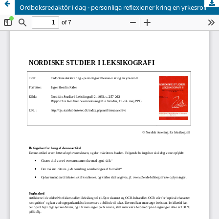
Ordboksredaktör i dag - personliga reflexioner kring en yrkesroll