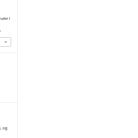
udier I
6
L og