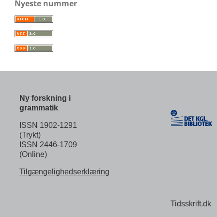
Nyeste nummer
Ny forskning i
grammatik
ISSN 1902-1291
(Trykt)
ISSN 2446-1709
(Online)
Tilgængelighedserklæring