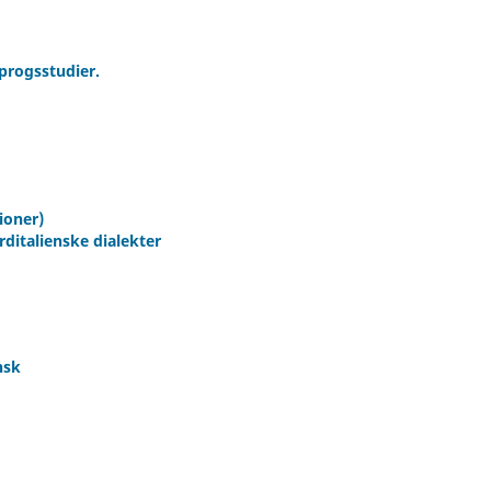
progsstudier.
ioner)
rditalienske dialekter
nsk