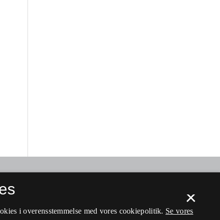
es
×
ookies i overensstemmelse med vores cookiepolitik.
Se vores