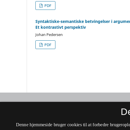
PDF
Syntaktiske-semantiske betvingelser i argume
Et kontrastivt perspektiv
Johan Pedersen
PDF
Ny forskning i grammatik
D
ISSN 1902-1291 (Trykt)
Denne hjemmeside bruger cookies til at forbedre brugerople
ISSN 2446-1709 (Online)