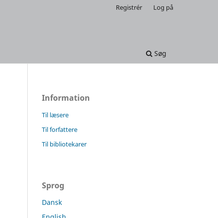
Registrér
Log på
Søg
Information
Til læsere
Til forfattere
Til bibliotekarer
Sprog
Dansk
English