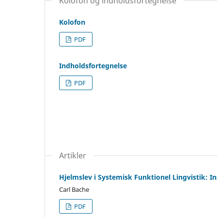
Kolofon og indholdsfortegnelse
Kolofon
PDF
Indholdsfortegnelse
PDF
Artikler
Hjelmslev i Systemisk Funktionel Lingvistik: Ins
Carl Bache
PDF