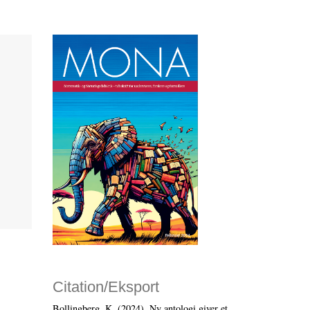
Citation/Eksport
Bollingberg, K. (2024). Ny antologi giver et