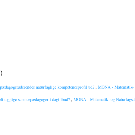
)
 pædagogstuderendes naturfaglige kompetenceprofil ud?
,
MONA - Matematik- o
elt dygtige sciencepædagoger i dagtilbud?
,
MONA - Matematik- og Naturfagsdid