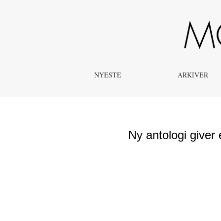
Ny antologi giver et udvidet sprog til at undersøge og fors
NYESTE
ARKIVER
Ny antologi giver 