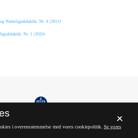
g Naturfagsdidaktik: Nr. 4 (2013)
gsdidaktik: Nr. 1 (2024)
es
×
ookies i overensstemmelse med vores cookiepolitik.
Se vores