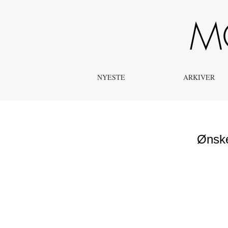
Ønsker vi reelt dygtige sciencepædagoger i dagtilbud?
NYESTE
ARKIVER
Ønske