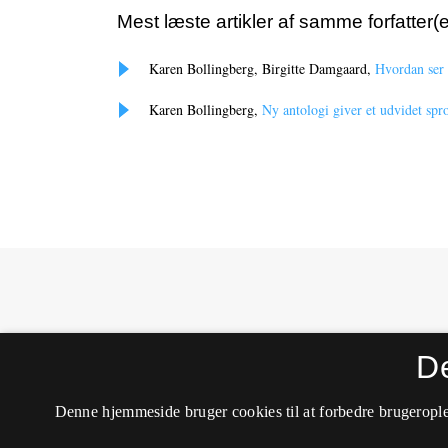
Mest læste artikler af samme forfatter(e
Karen Bollingberg, Birgitte Damgaard,
Hvordan ser
Karen Bollingberg,
Ny antologi giver et udvidet spro
MONA - Matematik- og Naturfagsdidaktik
D
ISSN 1604-8628 (Trykt)
ISSN 2245-8948 (Online)
Tilgængelighedserklæring
Denne hjemmeside bruger cookies til at forbedre brugerople