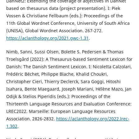
DanNet2: Extending the coverage of adjectives in DanNet
based on thesaurus data (project presentation). I: Piek
Vossen & Christiane Fellbaum (eds.): Proceedings of the
11th Global Wordnet Conference, University of South Africa
(UNISA), Global Wordnet Association. 267-272.
https://aclanthology.org/2021.gwc-1.31
.
Nimb, Sanni, Sussi Olsen, Bolette S. Pedersen & Thomas
Troelsgård (2022): A Thesaurus-based Sentiment Lexicon for
Danish: The Danish Sentiment Lexicon. I: Nicoletta Calzolari,
Frédéric Béchet, Philippe Blache, Khalid Choukri,
Christopher Cieri, Thierry Declerck, Sara Goggi, Hitoshi
Isahara, Bente Maegaard, Joseph Mariani, Hélène Mazo, Jan
Odijk & Stelios Piperidis (eds.): Proceedings of the
Thirteenth Language Resources and Evaluation Conference:
LREC2022. Marseille: European Language Resources
Association. 2826-2832.
https://aclanthology.org/2022.lrec-
1.302
.