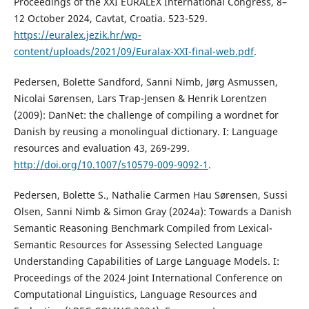
Proceedings of the XXI EURALEX International Congress, 8–
12 October 2024, Cavtat, Croatia. 523-529.
https://euralex.jezik.hr/wp-
content/uploads/2021/09/Euralax-XXI-final-web.pdf
.
Pedersen, Bolette Sandford, Sanni Nimb, Jørg Asmussen,
Nicolai Sørensen, Lars Trap-Jensen & Henrik Lorentzen
(2009): DanNet: the challenge of compiling a wordnet for
Danish by reusing a monolingual dictionary. I: Language
resources and evaluation 43, 269-299.
http://doi.org/10.1007/s10579-009-9092-1
.
Pedersen, Bolette S., Nathalie Carmen Hau Sørensen, Sussi
Olsen, Sanni Nimb & Simon Gray (2024a): Towards a Danish
Semantic Reasoning Benchmark Compiled from Lexical-
Semantic Resources for Assessing Selected Language
Understanding Capabilities of Large Language Models. I:
Proceedings of the 2024 Joint International Conference on
Computational Linguistics, Language Resources and