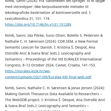
Nimb, Sanni (2024): Fra ‘sandheden om sproget’ til et opgør
med stereotyper: ikke-korpusbaserede metoder til
leksikografiske beskrivelser af kontroversielle ord. I:
LexicoNordica 31, 151- 174.
https://doi.org/10.7146/ln.v1i31.151289
.
Nimb, Sanni, Ida Flörke, Sussi Olsen, Bolette S. Pedersen &
Nathalie C. H. Sørensen (2024): COR.SEM, a New Formal
Semantic Lexicon for Danish. I: Kristina Š. Despot, Ana
Ostroški Anić & Ivana Brač (eds.): Lexicography and
Semantics – Proceedings of the XXI EURALEX International
Congress, 8–12 October 2024, Cavtat, Croatia. 141-153.
https://euralex.jezik.hr/wp-
content/uploads/2021/09/Euralax-XXI-final-web.pdf
.
Nimb, Sanni, Nathalie C. H. Sørensen & Jonas Jensen (2024):
Making Danish Thesaurus Data Available to Researchers –
The WebDDB project. I: Kristina Š. Despot, Ana Ostroški Anić
& Ivana Brač (eds.): Lexicography and Semantics –