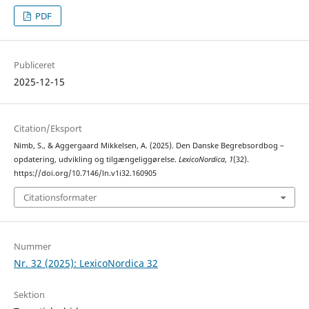
PDF
Publiceret
2025-12-15
Citation/Eksport
Nimb, S., & Aggergaard Mikkelsen, A. (2025). Den Danske Begrebsordbog –
opdatering, udvikling og tilgængeliggørelse.
LexicoNordica
,
1
(32).
https://doi.org/10.7146/ln.v1i32.160905
Citationsformater
Nummer
Nr. 32 (2025): LexicoNordica 32
Sektion