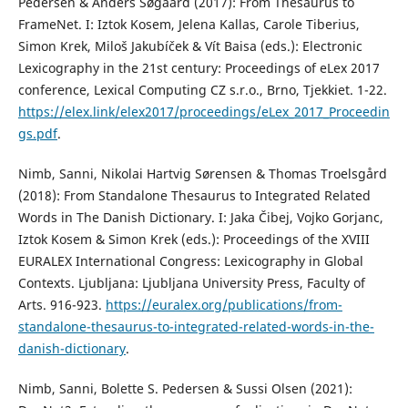
Pedersen & Anders Søgaard (2017): From Thesaurus to
FrameNet. I: Iztok Kosem, Jelena Kallas, Carole Tiberius,
Simon Krek, Miloš Jakubíček & Vít Baisa (eds.): Electronic
Lexicography in the 21st century: Proceedings of eLex 2017
conference, Lexical Computing CZ s.r.o., Brno, Tjekkiet. 1-22.
https://elex.link/elex2017/proceedings/eLex_2017_Proceedin
gs.pdf
.
Nimb, Sanni, Nikolai Hartvig Sørensen & Thomas Troelsgård
(2018): From Standalone Thesaurus to Integrated Related
Words in The Danish Dictionary. I: Jaka Čibej, Vojko Gorjanc,
Iztok Kosem & Simon Krek (eds.): Proceedings of the XVIII
EURALEX International Congress: Lexicography in Global
Contexts. Ljubljana: Ljubljana University Press, Faculty of
Arts. 916-923.
https://euralex.org/publications/from-
standalone-thesaurus-to-integrated-related-words-in-the-
danish-dictionary
.
Nimb, Sanni, Bolette S. Pedersen & Sussi Olsen (2021):