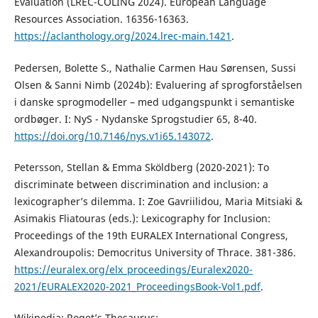
Evaluation (LREC-COLING 2024). European Language
Resources Association. 16356-16363.
https://aclanthology.org/2024.lrec-main.1421
.
Pedersen, Bolette S., Nathalie Carmen Hau Sørensen, Sussi
Olsen & Sanni Nimb (2024b): Evaluering af sprogforståelsen
i danske sprogmodeller – med udgangspunkt i semantiske
ordbøger. I: NyS - Nydanske Sprogstudier 65, 8-40.
https://doi.org/10.7146/nys.v1i65.143072
.
Petersson, Stellan & Emma Sköldberg (2020-2021): To
discriminate between discrimination and inclusion: a
lexicographer’s dilemma. I: Zoe Gavriilidou, Maria Mitsiaki &
Asimakis Fliatouras (eds.): Lexicography for Inclusion:
Proceedings of the 19th EURALEX International Congress,
Alexandroupolis: Democritus University of Thrace. 381-386.
https://euralex.org/elx_proceedings/Euralex2020-
2021/EURALEX2020-2021_ProceedingsBook-Vol1.pdf
.
Wikipedia: Roget’s Thesaurus: