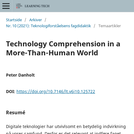
Startside
/
Arkiver
/
Nr. 10 (2021): Teknologiforståelsens fagdidaktik
/
Temaartikler
Technology Comprehension in a
More-Than-Human World
Peter Danholt
DOI:
https://doi.org/10.7146/lt.v6i10.125722
Resumé
Digitale teknologier har utvivlsomt en betydelig indvirkning
på vores samfund. Derfor er det relevant at indføre faget