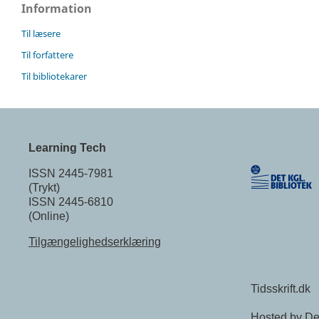
Information
Til læsere
Til forfattere
Til bibliotekarer
Learning Tech
ISSN 2445-7981
(Trykt)
ISSN 2445-6810
(Online)
Tilgængelighedserklæring