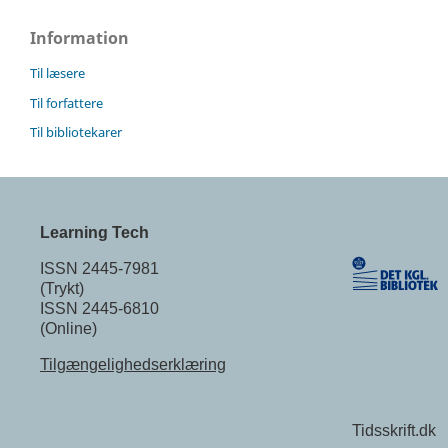
Information
Til læsere
Til forfattere
Til bibliotekarer
Learning Tech
ISSN 2445-7981
(Trykt)
ISSN 2445-6810
(Online)
Tilgængelighedserklæring