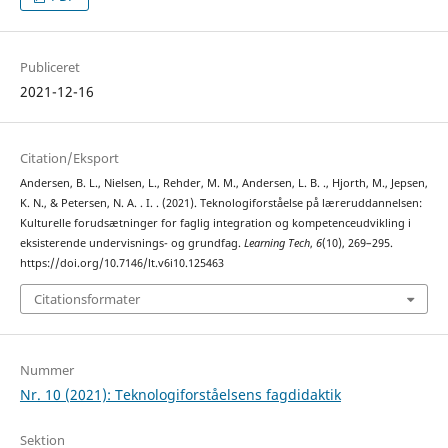
Publiceret
2021-12-16
Citation/Eksport
Andersen, B. L., Nielsen, L., Rehder, M. M., Andersen, L. B. ., Hjorth, M., Jepsen,
K. N., & Petersen, N. A. . I. . (2021). Teknologiforståelse på læreruddannelsen:
Kulturelle forudsætninger for faglig integration og kompetenceudvikling i
eksisterende undervisnings- og grundfag.
Learning Tech
,
6
(10), 269–295.
https://doi.org/10.7146/lt.v6i10.125463
Citationsformater
Nummer
Nr. 10 (2021): Teknologiforståelsens fagdidaktik
Sektion