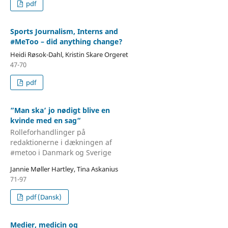
pdf
Sports Journalism, Interns and
#MeToo – did anything change?
Heidi Røsok-Dahl, Kristin Skare Orgeret
47-70
pdf
”Man ska’ jo nødigt blive en
kvinde med en sag”
Rolleforhandlinger på
redaktionerne i dækningen af
#metoo i Danmark og Sverige
Jannie Møller Hartley, Tina Askanius
71-97
pdf (Dansk)
Medier, medicin og