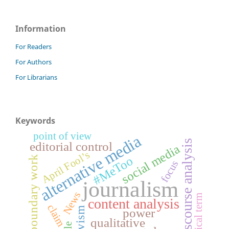
Information
For Readers
For Authors
For Librarians
Keywords
point of view
alternative media
discourse analysis
editorial control
social media
April Fool’s
#MeToo
boundary work
focus
journalism
News
technical term
content analysis
claim
activism
power
qualitative