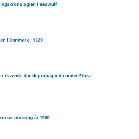
ningskronologien i Beowulf
ien i Danmark i 1529
r i svensk-dansk propaganda under Stora
kurser omkring år 1900