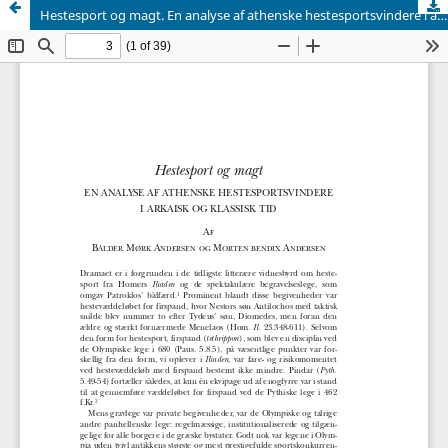
Hestesport og magt. En analyse af athenske hestesportsvindere i arkaisk og klassisk tid