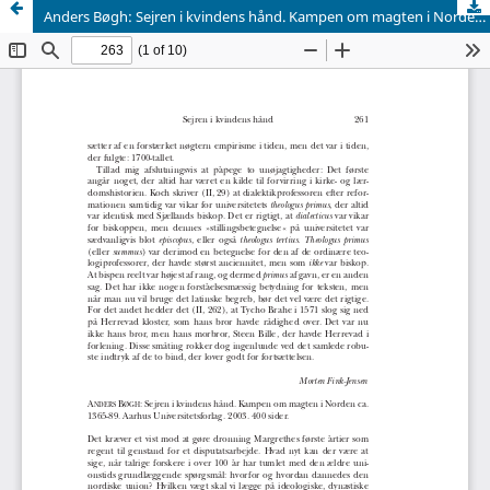
Anders Bøgh: Sejren i kvindens hånd. Kampen om magten i Norden ca. 1365-89. Aarhus Universitetsforlag, 2003.