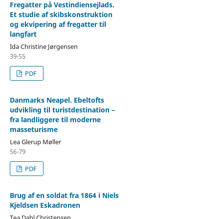
Fregatter på Vestindiensejlads.
Et studie af skibskonstruktion
og ekvipering af fregatter til
langfart
Ida Christine Jørgensen
39-55
PDF
Danmarks Neapel. Ebeltofts
udvikling til turistdestination –
fra landliggere til moderne
masseturisme
Lea Glerup Møller
56-79
PDF
Brug af en soldat fra 1864 i Niels
Kjeldsen Eskadronen
Tea Dahl Christensen