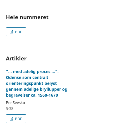
Hele nummeret
PDF
Artikler
"... med adelig proces ...".
Odense som centralt
orienteringspunkt belyst
gennem adelige bryllupper og
begravelser ca. 1560-1670
Per Seesko
5-38
PDF