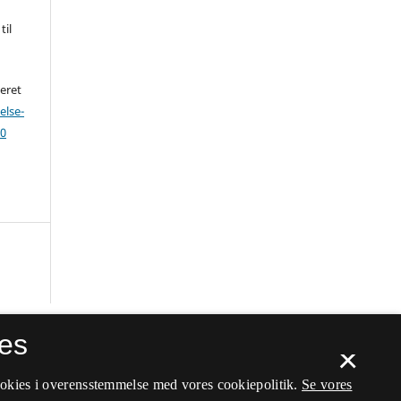
til
seret
else-
.0
es
×
ookies i overensstemmelse med vores cookiepolitik.
Se vores