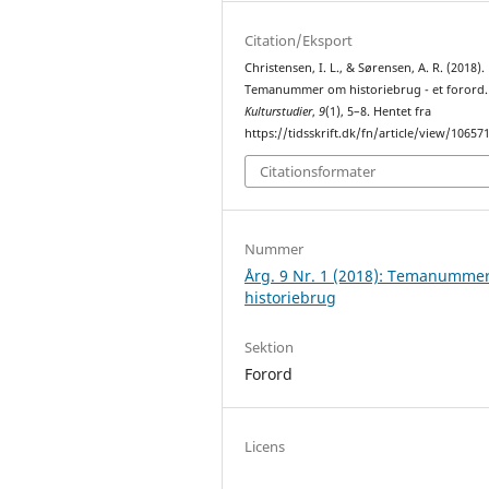
Citation/Eksport
Christensen, I. L., & Sørensen, A. R. (2018).
Temanummer om historiebrug - et forord.
Kulturstudier
,
9
(1), 5–8. Hentet fra
https://tidsskrift.dk/fn/article/view/10657
Citationsformater
Nummer
Årg. 9 Nr. 1 (2018): Temanumme
historiebrug
Sektion
Forord
Licens