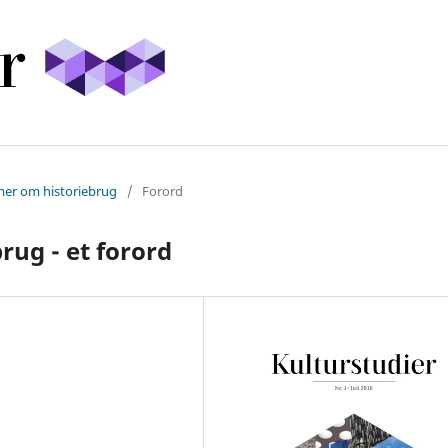
mer om historiebrug
/
Forord
ug - et forord