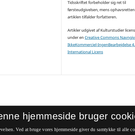
Tidsskriftet forbeholder sig ret til
førsteudgivelsen, mens ophavsretten 
artiklen tilfalder forfatteren.
Artikler udgivet af Kulturstudier licen
under en
Creative Commons Navngiv
IkkeKommerciel-IngenBearbejdelse 4
International Licens
enne hjemmeside bruger cooki
velsen. Ved at bruge vores hjemmeside giver du samtykke til alle c