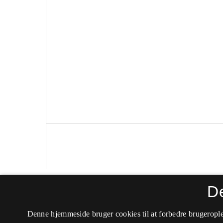
D
Kulturstudier
Denne hjemmeside bruger cookies til at forbedre brugerople
ISSN 1904-5352