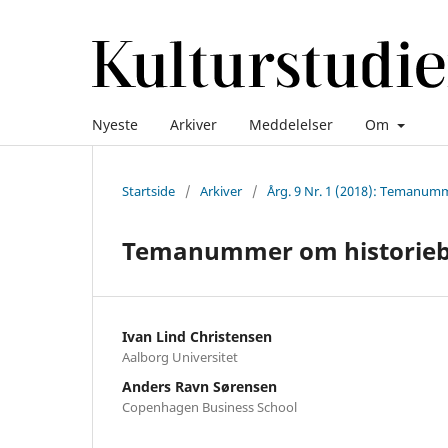
Nyeste
Arkiver
Meddelelser
Om
Startside
/
Arkiver
/
Årg. 9 Nr. 1 (2018): Temanum
Temanummer om historiebr
Ivan Lind Christensen
Aalborg Universitet
Anders Ravn Sørensen
Copenhagen Business School