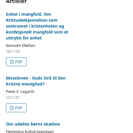
Artikler
Enhet i mangfold. Om
Kristusbekjennelsen som
sentrumet i kristenheten og
konfesjonelt mangfold som et
uttrykk for enhet
Kenneth Ellefsen
101-119
PDF
Moseloven - Guds Ord til den
kristne menighed?
Peter V. Legarth
121-137
PDF
Om udøbte børns skæbne
Flemming Kofod-Svendsen