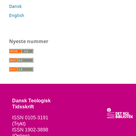
Dansk
English
Nyeste nummer
Dansk Teologisk
Tidsskrift
ISSN 0105-3191
(Trykt)
ISSN 1902-3898
(Online)