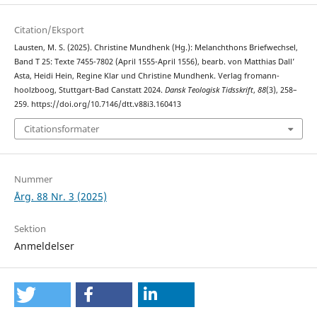
Citation/Eksport
Lausten, M. S. (2025). Christine Mundhenk (Hg.): Melanchthons Briefwechsel,
Band T 25: Texte 7455-7802 (April 1555-April 1556), bearb. von Matthias Dall’
Asta, Heidi Hein, Regine Klar und Christine Mundhenk. Verlag fromann-
hoolzboog, Stuttgart-Bad Canstatt 2024.
Dansk Teologisk Tidsskrift
,
88
(3), 258–
259. https://doi.org/10.7146/dtt.v88i3.160413
Citationsformater
Nummer
Årg. 88 Nr. 3 (2025)
Sektion
Anmeldelser