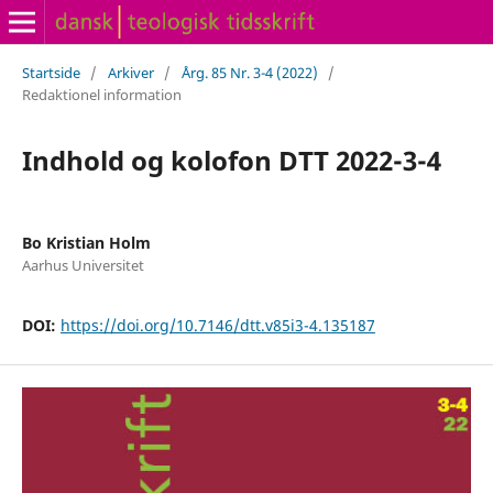
Startside
/
Arkiver
/
Årg. 85 Nr. 3-4 (2022)
/
Redaktionel information
Indhold og kolofon DTT 2022-3-4
Bo Kristian Holm
Aarhus Universitet
DOI:
https://doi.org/10.7146/dtt.v85i3-4.135187