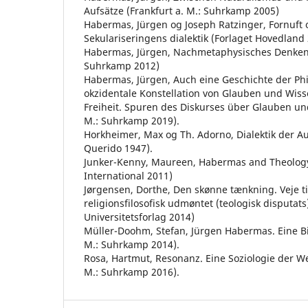
Aufsätze (Frankfurt a. M.: Suhrkamp 2005)
Habermas, Jürgen og Joseph Ratzinger, Fornuft o
Sekulariseringens dialektik (Forlaget Hovedland
Habermas, Jürgen, Nachmetaphysisches Denken I
Suhrkamp 2012)
Habermas, Jürgen, Auch eine Geschichte der Phil
okzidentale Konstellation von Glauben und Wisse
Freiheit. Spuren des Diskurses über Glauben und
M.: Suhrkamp 2019).
Horkheimer, Max og Th. Adorno, Dialektik der 
Querido 1947).
Junker-Kenny, Maureen, Habermas and Theology
International 2011)
Jørgensen, Dorthe, Den skønne tænkning. Veje ti
religionsfilosofisk udmøntet (teologisk disputat
Universitetsforlag 2014)
Müller-Doohm, Stefan, Jürgen Habermas. Eine Bi
M.: Suhrkamp 2014).
Rosa, Hartmut, Resonanz. Eine Soziologie der We
M.: Suhrkamp 2016).