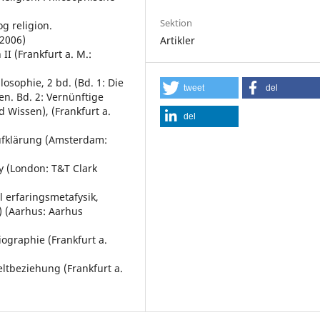
Sektion
g religion.
 2006)
Artikler
I (Frankfurt a. M.:
osophie, 2 bd. (Bd. 1: Die
tweet
del
n. Bd. 2: Vernünftige
 Wissen), (Frankfurt a.
del
Aufklärung (Amsterdam:
 (London: T&T Clark
l erfaringsmetafysik,
s) (Aarhus: Aarhus
ographie (Frankfurt a.
ltbeziehung (Frankfurt a.