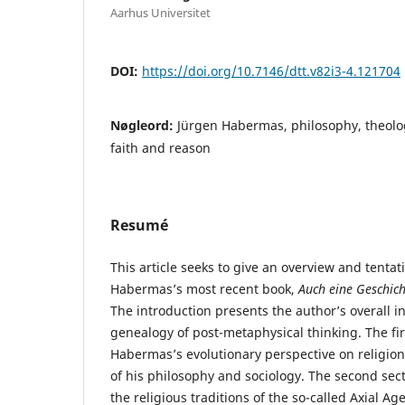
Aarhus Universitet
DOI:
https://doi.org/10.7146/dtt.v82i3-4.121704
Nøgleord:
Jürgen Habermas, philosophy, theology
faith and reason
Resumé
This article seeks to give an overview and tentat
Habermas’s most recent book,
Auch eine Geschic
The introduction presents the author’s overall i
genealogy of post-metaphysical thinking. The fir
Habermas’s evolutionary perspective on religion
of his philosophy and sociology. The second sect
the religious traditions of the so-called Axial 