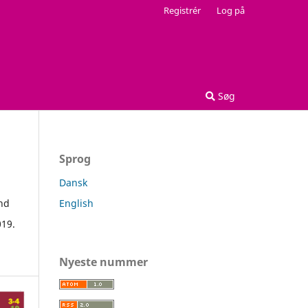
Registrér
Log på
Søg
Sprog
Dansk
English
und
019.
Nyeste nummer