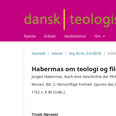
Nyeste
Arkiver
Meddelelser
Om
Startside
/
Arkiver
/
Årg. 82 Nr. 3-4 (2019)
/
Artik
Habermas om teologi og fil
Jürgen Habermas, Auch eine Geschichte der Philo
Wissen. Bd. 2: Vernünftige Freiheit. Spuren des
1752 s. € 98 (indb.).
Troels Nørager