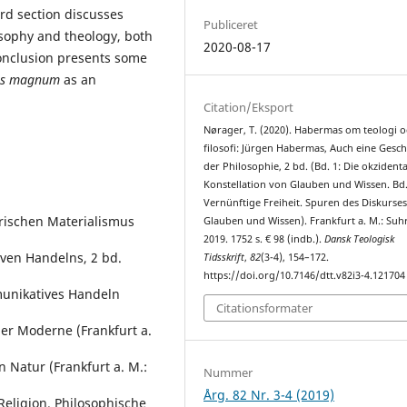
rd section discusses
Publiceret
sophy and theology, both
2020-08-17
conclusion presents some
us magnum
as an
Citation/Eksport
Nørager, T. (2020). Habermas om teologi 
filosofi: Jürgen Habermas, Auch eine Gesch
der Philosophie, 2 bd. (Bd. 1: Die okzidenta
Konstellation von Glauben und Wissen. Bd.
Vernünftige Freiheit. Spuren des Diskurse
rischen Materialismus
Glauben und Wissen). Frankfurt a. M.: Su
2019. 1752 s. € 98 (indb.).
Dansk Teologisk
ven Handelns, 2 bd.
Tidsskrift
,
82
(3-4), 154–172.
https://doi.org/10.7146/dtt.v82i3-4.121704
unikatives Handeln
Citationsformater
er Moderne (Frankfurt a.
 Natur (Frankfurt a. M.:
Nummer
Årg. 82 Nr. 3-4 (2019)
eligion. Philosophische