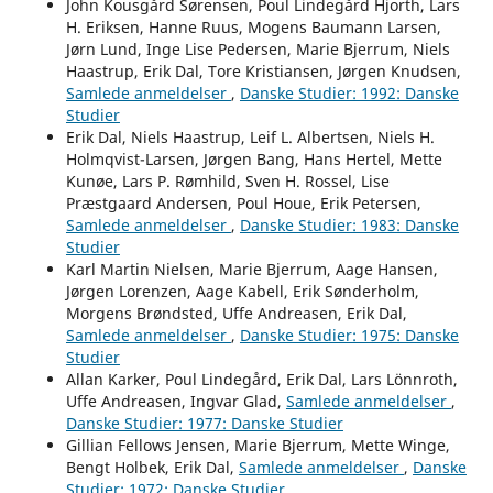
John Kousgård Sørensen, Poul Lindegård Hjorth, Lars
H. Eriksen, Hanne Ruus, Mogens Baumann Larsen,
Jørn Lund, Inge Lise Pedersen, Marie Bjerrum, Niels
Haastrup, Erik Dal, Tore Kristiansen, Jørgen Knudsen,
Samlede anmeldelser
,
Danske Studier: 1992: Danske
Studier
Erik Dal, Niels Haastrup, Leif L. Albertsen, Niels H.
Holmqvist-Larsen, Jørgen Bang, Hans Hertel, Mette
Kunøe, Lars P. Rømhild, Sven H. Rossel, Lise
Præstgaard Andersen, Poul Houe, Erik Petersen,
Samlede anmeldelser
,
Danske Studier: 1983: Danske
Studier
Karl Martin Nielsen, Marie Bjerrum, Aage Hansen,
Jørgen Lorenzen, Aage Kabell, Erik Sønderholm,
Morgens Brøndsted, Uffe Andreasen, Erik Dal,
Samlede anmeldelser
,
Danske Studier: 1975: Danske
Studier
Allan Karker, Poul Lindegård, Erik Dal, Lars Lönnroth,
Uffe Andreasen, Ingvar Glad,
Samlede anmeldelser
,
Danske Studier: 1977: Danske Studier
Gillian Fellows Jensen, Marie Bjerrum, Mette Winge,
Bengt Holbek, Erik Dal,
Samlede anmeldelser
,
Danske
Studier: 1972: Danske Studier